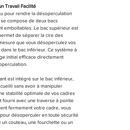
Poids : 4.98 k
 Travail Facilité
Principaux av
u pour rendre la désoperculation 
entretenir, Sim
 Il se compose de deux bacs 
t emboîtables. Le bac supérieur est 
Conseils d'utilisation 
 permet de séparer la cire des 
Après utilisation, ne
tiède pour retirer les
à mesure que vous désoperculez vos 
matériau plastique et 
 dans le bac inférieur. Ce système à 
grandement le nettoya
ge initial efficace directement 
intégré dans le bac s
perculation.
pour un nettoyage co
nt est intégré sur le bac inférieur, 
ecueilli sans avoir à manipuler 
ne stabilité optimale de vos cadres 
t fourni avec une traverse à pointe 
ient fermement votre cadre, vous 
s pour désoperculer en toute sécurité 
ez un couteau, une fourchette ou un 