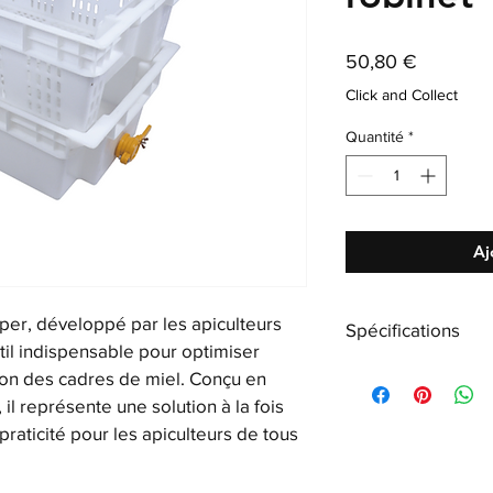
Prix
50,80 €
Click and Collect
Quantité
*
Aj
er, développé par les apiculteurs 
Spécifications
util indispensable pour optimiser 
Caractéristiques tec
ion des cadres de miel. Conçu en 
Type de matér
il représente une solution à la fois 
Matière : Plas
aticité pour les apiculteurs de tous 
Composition :
emboîtables, 1
Dimensions (L