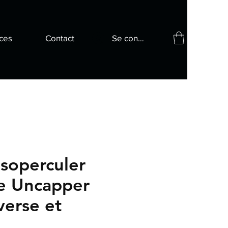
ces
Contact
Se connecter
ésoperculer
ue Uncapper
verse et