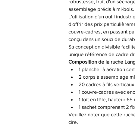
robustesse, fruit d'un séchage
assemblage précis à mi-bois.
L'utilisation d'un outil indus
d'offrir des prix particulière
couvre-cadres, en passant par
conçu dans un souci de durabi
Sa conception divisible facili
unique référence de cadre dro
Composition de la ruche Lang
1 plancher à aération cen
2 corps à assemblage mi
20 cadres à fils verticaux
1 couvre-cadres avec en
1 toit en tôle, hauteur 6
1 sachet comprenant 2 fix
Veuillez noter que cette ruch
cire.