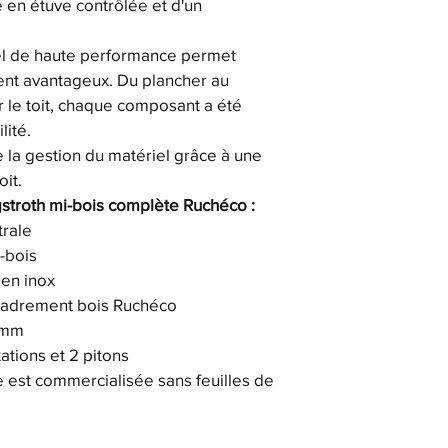
 en étuve contrôlée et d'un 
triel de haute performance permet 
ment avantageux. Du plancher au 
 le toit, chaque composant a été 
lité.
te la gestion du matériel grâce à une 
it.
stroth mi-bois complète Ruchéco :
trale
-bois
 en inox
cadrement bois Ruchéco
5 mm
ations et 2 pitons
e est commercialisée sans feuilles de 